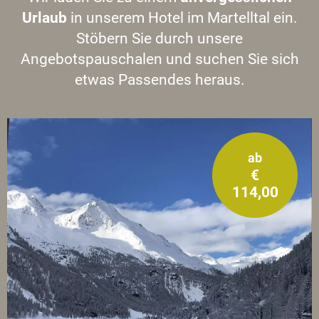
Urlaub
in unserem Hotel im Martelltal ein.
Stöbern Sie durch unsere
Angebotspauschalen und suchen Sie sich
etwas Passendes heraus.
ab
€
114,00