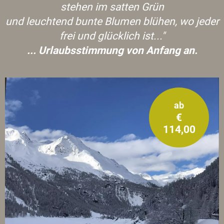
stehen im satten Grün
und leuchtend bunte Blumen blühen, wo jeder
frei und glücklich ist..."
... Urlaubsstimmung von Anfang an.
ab
€
114,00