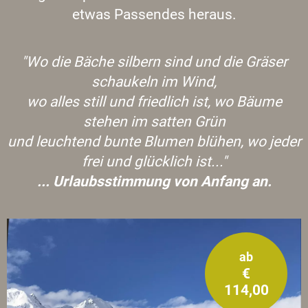
etwas Passendes heraus.
"Wo die Bäche silbern sind und die Gräser
schaukeln im Wind,
wo alles still und friedlich ist, wo Bäume
stehen im satten Grün
und leuchtend bunte Blumen blühen, wo jeder
frei und glücklich ist..."
... Urlaubsstimmung von Anfang an.
ab
€
114,00