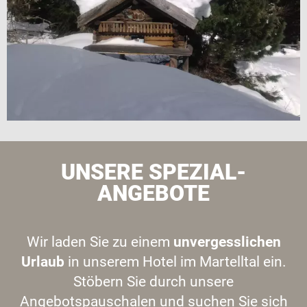
UNSERE SPEZIAL-
ANGEBOTE
Wir laden Sie zu einem
unvergesslichen
Urlaub
in unserem Hotel im Martelltal ein.
Stöbern Sie durch unsere
Angebotspauschalen und suchen Sie sich