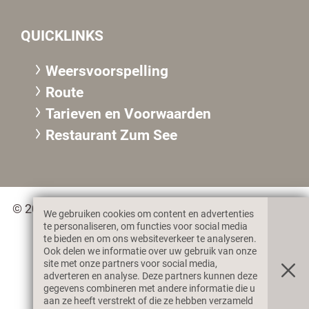
QUICKLINKS
Weersvoorspelling
Route
Tarieven en Voorwaarden
Restaurant Zum See
© 2026 Gasthof zum See des Marcel Fleischmann &
We gebruiken cookies om content en advertenties
Co. KG, MwSt. IT02359360217
te personaliseren, om functies voor social media
te bieden en om ons websiteverkeer te analyseren.
Ook delen we informatie over uw gebruik van onze
site met onze partners voor social media,
Impressum
Privacy & Cookies
adverteren en analyse. Deze partners kunnen deze
gegevens combineren met andere informatie die u
aan ze heeft verstrekt of die ze hebben verzameld