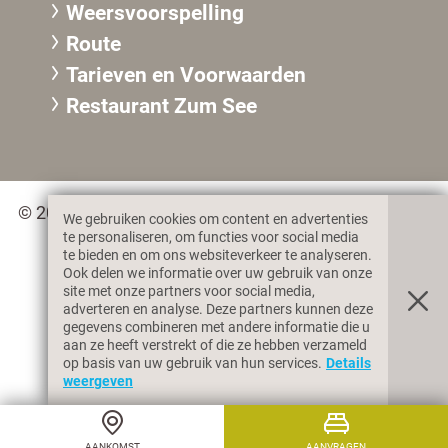
Weersvoorspelling
Route
Tarieven en Voorwaarden
Restaurant Zum See
© 2026 Gasthof zum See des Marcel Fleischmann &
We gebruiken cookies om content en advertenties
Co. KG, MwSt. IT02359360217
te personaliseren, om functies voor social media
te bieden en om ons websiteverkeer te analyseren.
Ook delen we informatie over uw gebruik van onze
site met onze partners voor social media,
Impressum
Privacy & Cookies
adverteren en analyse. Deze partners kunnen deze
gegevens combineren met andere informatie die u
aan ze heeft verstrekt of die ze hebben verzameld
op basis van uw gebruik van hun services.
Details
produced by
weergeven
AANKOMST
AANVRAGEN