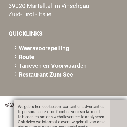
39020 Martelltal im Vinschgau
Zuid-Tirol - Italië
QUICKLINKS
Weersvoorspelling
Route
Tarieven en Voorwaarden
Restaurant Zum See
© 2026 Gasthof zum See des Marcel Fleischmann &
We gebruiken cookies om content en advertenties
Co. KG, MwSt. IT02359360217
te personaliseren, om functies voor social media
te bieden en om ons websiteverkeer te analyseren.
Ook delen we informatie over uw gebruik van onze