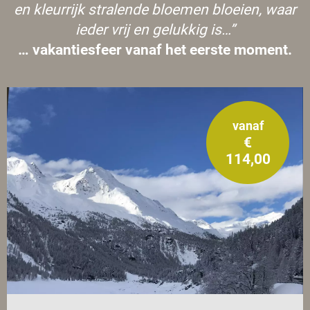
en kleurrijk stralende bloemen bloeien, waar
ieder vrij en gelukkig is…”
… vakantiesfeer vanaf het eerste moment.
vanaf
€
114,00