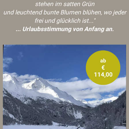
stehen im satten Grün
und leuchtend bunte Blumen blühen, wo jeder
frei und glücklich ist..."
... Urlaubsstimmung von Anfang an.
ab
€
114,00