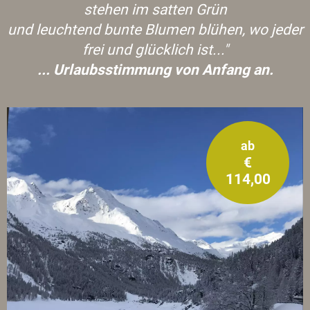
stehen im satten Grün
und leuchtend bunte Blumen blühen, wo jeder
frei und glücklich ist..."
... Urlaubsstimmung von Anfang an.
ab
€
114,00