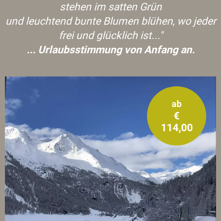
stehen im satten Grün
und leuchtend bunte Blumen blühen, wo jeder
frei und glücklich ist..."
... Urlaubsstimmung von Anfang an.
ab
€
114,00