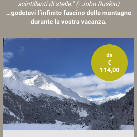
scintillanti di stelle.” (- John Ruskin)
…godetevi l’infinito fascino delle montagne
durante la vostra vacanza.
da
€
114,00