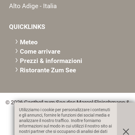
Alto Adige - Italia
QUICKLINKS
Meteo
Come arrivare
Prezzi & informazioni
R
istorante Zum See
© 2026 Gasthof zum See des Marcel Fleischmann &
Co. KG, MwSt. IT02359360217
Utilizziamo i cookie per personalizzare i contenuti
e gli annunci, fornire le funzioni dei social media e
analizzare il nostro traffico. Inoltre forniamo
informazioni sul modo in cui utilizzi il nostro sito ai
Colophon
Privacy & Cookies
nostri partner che si occupano di analisi dei dati