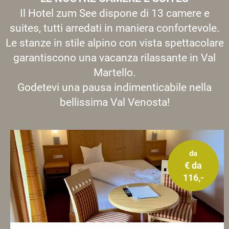
Il Hotel zum See dispone di 13 camere e
suites, tutti arredati in maniera confortevole.
Le stanze in stile alpino con vista spettacolare
garantiscono una vacanza rilassante in Val
Martello.
Godetevi una pausa indimenticabile nella
bellissima Val Venosta!
da
€ da
116,-