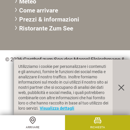
Meteo
Come arrivare
Prezzi & informazioni
R
istorante Zum See
© 2026 Gasthof zum See des Marcel Fleischmann &
Co. KG, MwSt. IT02359360217
Utilizziamo i cookie per personalizzare i contenuti
e gli annunci, fornire le funzioni dei social media e
analizzare il nostro traffico. Inoltre forniamo
informazioni sul modo in cui utilizzi il nostro sito ai
Colophon
Privacy & Cookies
nostri partner che si occupano di analisi dei dati
web, pubblicità e social media, i quali potrebbero
combinarle con altre informazioni che hai fornito
loro o che hanno raccolto in base al tuo utilizzo dei
produced by
loro servizi.
Visualizza dettagli
ARRIVARE
RICHIESTA