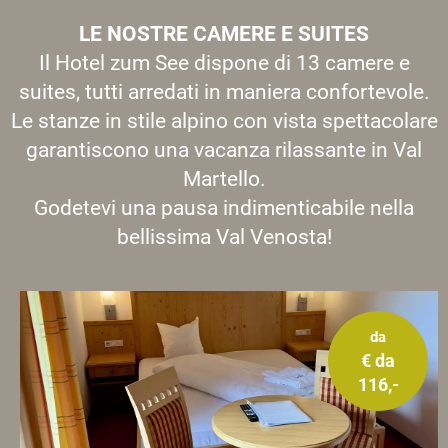
LE NOSTRE CAMERE E SUITES
Il Hotel zum See dispone di 13 camere e
suites, tutti arredati in maniera confortevole.
Le stanze in stile alpino con vista spettacolare
garantiscono una vacanza rilassante in Val
Martello.
Godetevi una pausa indimenticabile nella
bellissima Val Venosta!
da
€ da
116,-