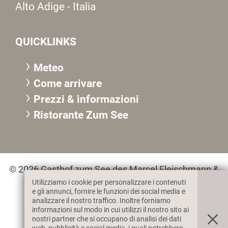
Alto Adige - Italia
QUICKLINKS
Meteo
Come arrivare
Prezzi & informazioni
R
istorante Zum See
© 2026 Gasthof zum See des Marcel Fleischmann &
Co. KG, MwSt. IT02359360217
Utilizziamo i cookie per personalizzare i contenuti
e gli annunci, fornire le funzioni dei social media e
analizzare il nostro traffico. Inoltre forniamo
informazioni sul modo in cui utilizzi il nostro sito ai
Colophon
Privacy & Cookies
nostri partner che si occupano di analisi dei dati