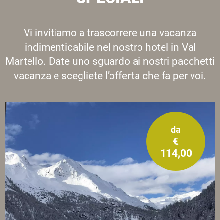
Vi invitiamo a trascorrere una vacanza
indimenticabile nel nostro hotel in Val
Martello. Date uno sguardo ai nostri pacchetti
vacanza e scegliete l’offerta che fa per voi.
da
€
114,00