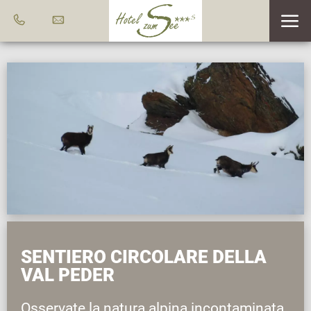
SENTIERO CIRCOLARE DELLA
VAL PEDER
Osservate la natura alpina incontaminata